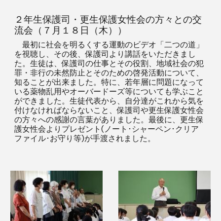
２年生保護司・更生保護女性会の方々との交
流会（７月１８日（木））
最初に社会を明るくする運動のビデオ「二つの道」
を視聴し、その後、保護司より講話をいただきまし
た。生徒は、保護司の仕事とその役割、地域社会の犯
罪・非行の未然防止とそのための啓発活動について、
知ることが出来ました。特に、若年層に問題になって
いる薬物乱用やオーバードーズ等についても学ぶこと
ができました。生徒代表から、自分達がこれから気を
付けなければならないこと、保護司や更生保護女性会
の方々への感謝の言葉がありました。最後に、更生保
護女性会よりプレゼント(ノート･シャーペン･クリア
ファイル･お守り等)が手渡されました。