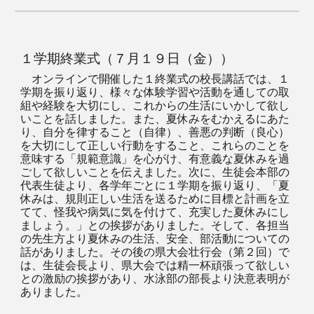
１学期終業式（７月１９日（金））
オンラインで開催した１終業式の校長講話では、１
学期を振り返り、様々な体験学習や活動を通しての取
組や経験を大切にし、これからの生活にいかして欲し
いことを話しました。また、夏休みをむかえるにあた
り、自分を律すること（自律）、善悪の判断（良心）
を大切にして正しい行動をすること、これらのことを
意味する「規範意識」を心がけ、有意義な夏休みを過
ごして欲しいことを伝えました。次に、生徒会本部の
代表生徒より、各学年ごとに１学期を振り返り、「夏
休みは、規則正しい生活を送るために目標と計画を立
てて、怪我や病気に気を付けて、充実した夏休みにし
ましょう。」との挨拶がありました。そして、各担当
の先生方より夏休みの生活、安全、部活動についての
話がありました。その後の県大会壮行会（第２回）で
は、生徒会長より、県大会では精一杯頑張って欲しい
との激励の挨拶があり、水泳部の部長より決意表明が
ありました。