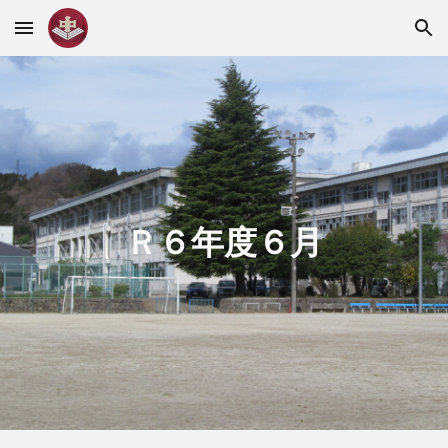
Skip to main content
Skip to navigation
Ｒ６年度６
月