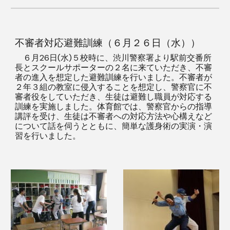
不審者対応避難訓練（６月２６日（水））
６月26日(水)５校時に、渋川警察署より駅前交番所
長とスクールサポーターの２名に来ていただき、不審
者の進入を想定した避難訓練を行いました。不審者が
２年３組の教室に侵入することを想定し、警察官に不
審者役をしていただき、生徒は避難し職員が対応する
訓練を実施しました。体育館では、警察官からの指導
講評を受け、生徒は不審者への対応方法や心構えなど
について話を伺うとともに、簡単な護身術の実演・演
習を行いました。